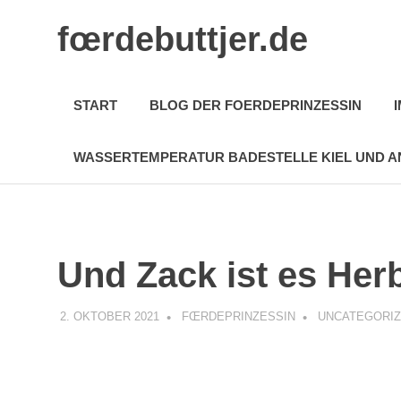
Zum
fœrdebuttjer.de
Inhalt
springen
Leben
an
START
BLOG DER FOERDEPRINZESSIN
der
Küste
WASSERTEMPERATUR BADESTELLE KIEL UND A
Und Zack ist es Her
2. OKTOBER 2021
FŒRDEPRINZESSIN
UNCATEGORI