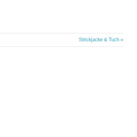
Nächster
Strickjacke & Tuch
Beitrag: