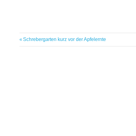
Vorheriger
Schrebergarten kurz vor der Apfelernte
Beitragsnavigation
Beitrag: