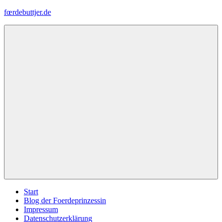
Zum
fœrdebuttjer.de
Inhalt
springen
Leben
an
der
Küste
Menü
Start
Blog der Foerdeprinzessin
Impressum
Datenschutzerklärung