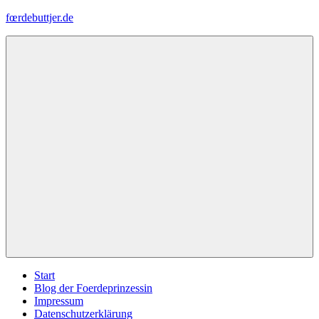
Zum
fœrdebuttjer.de
Inhalt
springen
Leben
an
der
Küste
Menü
Start
Blog der Foerdeprinzessin
Impressum
Datenschutzerklärung