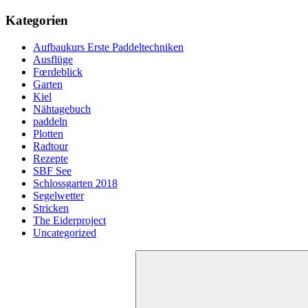
Kategorien
Aufbaukurs Erste Paddeltechniken
Ausflüge
Fœrdeblick
Garten
Kiel
Nähtagebuch
paddeln
Plotten
Radtour
Rezepte
SBF See
Schlossgarten 2018
Segelwetter
Stricken
The Eiderproject
Uncategorized
Suchen
nach: