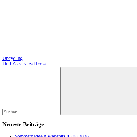
Beitragsnavigation
Vorheriger
Upcycling
Beitrag:
Nächster
Und Zack ist es Herbst
Beitrag:
Suchen
nach:
Suchen
Neueste Beiträge
Sommerpaddeln Wakenitz 03.08.2026