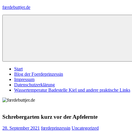
Zum
fœrdebuttjer.de
Inhalt
springen
Leben
an
der
Küste
Menü
Start
Blog der Foerdeprinzessin
Impressum
Datenschutzerklärung
Wassertemperatur Badestelle Kiel und andere praktische Links
Schrebergarten kurz vor der Apfelernte
28. September 2021
fœrdeprinzessin
Uncategorized