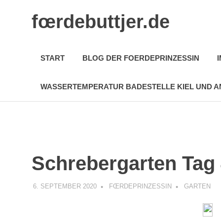
Zum
fœrdebuttjer.de
Inhalt
springen
Leben
an
START
BLOG DER FOERDEPRINZESSIN
der
Küste
WASSERTEMPERATUR BADESTELLE KIEL UND A
Schrebergarten Tag
6. SEPTEMBER 2020
FŒRDEPRINZESSIN
GARTEN