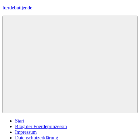
Zum
fœrdebuttjer.de
Inhalt
springen
Leben
an
der
Küste
Menü
Start
Blog der Foerdeprinzessin
Impressum
Datenschutzerklärung