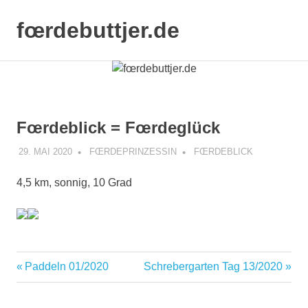
Zum
Inhalt
fœrdebuttjer.de
MENÜ
springen
Leben
an
der
Küste
Fœrdeblick = Fœrdeglück
29. MAI 2020
FŒRDEPRINZESSIN
FŒRDEBLICK
4,5 km, sonnig, 10 Grad
Vorheriger
Nächster
Paddeln 01/2020
Schrebergarten Tag 13/2020
Beitragsnavigation
Beitrag:
Beitrag: