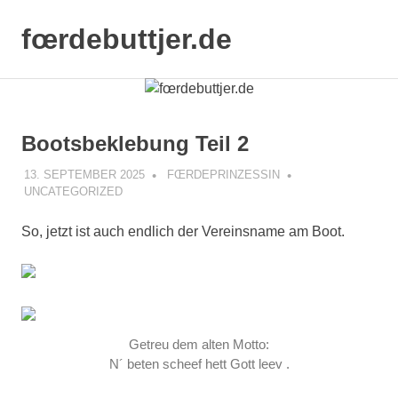
Zum
Inhalt
fœrdebuttjer.de
MENÜ
springen
Leben
an
der
Küste
Bootsbeklebung Teil 2
13. SEPTEMBER 2025
FŒRDEPRINZESSIN
UNCATEGORIZED
So, jetzt ist auch endlich der Vereinsname am Boot.
Getreu dem alten Motto:
N´ beten scheef hett Gott leev .