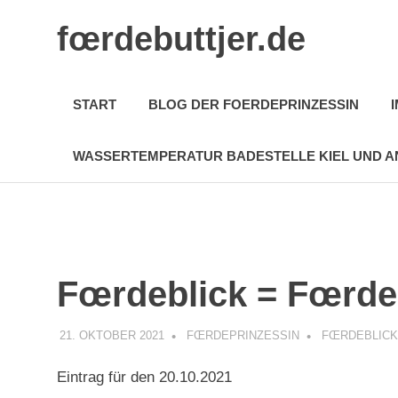
Zum
fœrdebuttjer.de
Inhalt
springen
Leben
an
START
BLOG DER FOERDEPRINZESSIN
der
Küste
WASSERTEMPERATUR BADESTELLE KIEL UND A
Fœrdeblick = Fœrde
21. OKTOBER 2021
FŒRDEPRINZESSIN
FŒRDEBLICK
Eintrag für den 20.10.2021