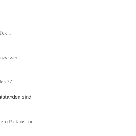
rück….
igwasser
fen 77
ntstanden sind
 in Parkposition