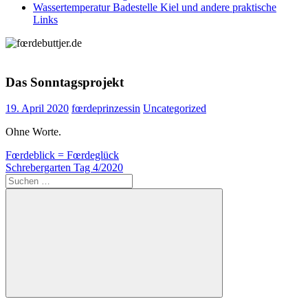
Wassertemperatur Badestelle Kiel und andere praktische
Links
Das Sonntagsprojekt
19. April 2020
fœrdeprinzessin
Uncategorized
Ohne Worte.
Beitragsnavigation
Vorheriger
Fœrdeblick = Fœrdeglück
Beitrag:
Nächster
Schrebergarten Tag 4/2020
Beitrag:
Suchen
nach:
Suchen