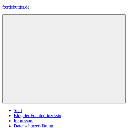
Zum
fœrdebuttjer.de
Inhalt
springen
Leben
an
der
Küste
Menü
Start
Blog der Foerdeprinzessin
Impressum
Datenschutzerklärung