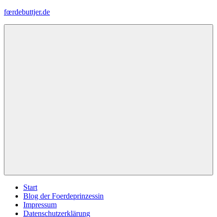
Zum
fœrdebuttjer.de
Inhalt
springen
Leben
an
der
Küste
Menü
Start
Blog der Foerdeprinzessin
Impressum
Datenschutzerklärung