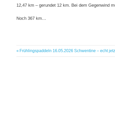
12,47 km – gerundet 12 km. Bei dem Gegenwind müs
Noch 367 km…
Vorheriger
Frühlingspaddeln 16.05.2026 Schwentine – echt jetz
Beitragsnavigation
Beitrag: