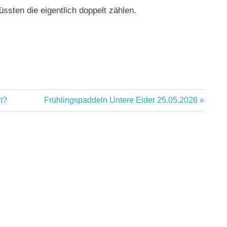
sten die eigentlich doppelt zählen.
Nächster
t?
Frühlingspaddeln Untere Eider 25.05.2026
Beitrag: