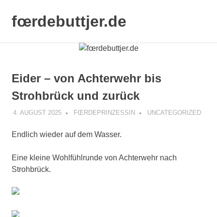
Zum
Inhalt
fœrdebuttjer.de
MENÜ
springen
Leben
an
der
Küste
Eider – von Achterwehr bis
Strohbrück und zurück
4. AUGUST 2025
FŒRDEPRINZESSIN
UNCATEGORIZED
Endlich wieder auf dem Wasser.
Eine kleine Wohlfühlrunde von Achterwehr nach
Strohbrück.