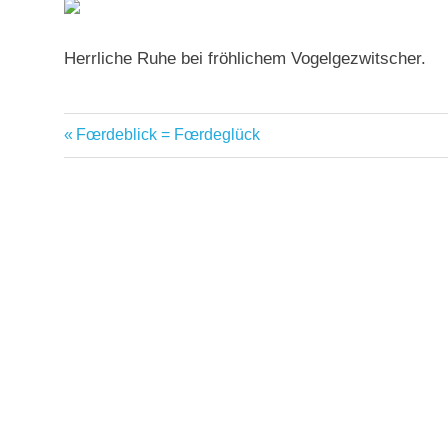
Herrliche Ruhe bei fröhlichem Vogelgezwitscher.
Vorheriger
Fœrdeblick = Fœrdeglück
Beitragsnavigation
Beitrag: