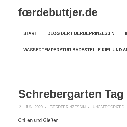
Zum
fœrdebuttjer.de
Inhalt
springen
Leben
an
START
BLOG DER FOERDEPRINZESSIN
der
Küste
WASSERTEMPERATUR BADESTELLE KIEL UND A
Schrebergarten Tag
21. JUNI 2020
FŒRDEPRINZESSIN
UNCATEGORIZED
Chillen und Gießen