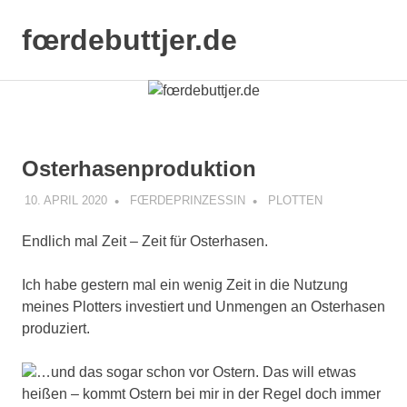
Zum
Inhalt
fœrdebuttjer.de
MENÜ
springen
Leben
an
der
Küste
Osterhasenproduktion
10. APRIL 2020
FŒRDEPRINZESSIN
PLOTTEN
Endlich mal Zeit – Zeit für Osterhasen.
Ich habe gestern mal ein wenig Zeit in die Nutzung
meines Plotters investiert und Unmengen an Osterhasen
produziert.
…und das sogar schon vor Ostern. Das will etwas
heißen – kommt Ostern bei mir in der Regel doch immer