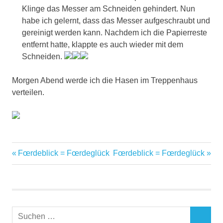
Klinge das Messer am Schneiden gehindert. Nun
habe ich gelernt, dass das Messer aufgeschraubt und
gereinigt werden kann. Nachdem ich die Papierreste
entfernt hatte, klappte es auch wieder mit dem
Schneiden.
Morgen Abend werde ich die Hasen im Treppenhaus
verteilen.
Vorheriger
Nächster
Fœrdeblick = Fœrdeglück
Fœrdeblick = Fœrdeglück
Beitragsnavigation
Beitrag:
Beitrag:
Suchen
SUCHEN