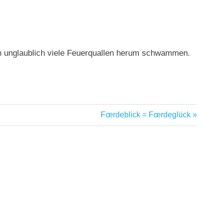
h unglaublich viele Feuerquallen herum schwammen.
Nächster
Fœrdeblick = Fœrdeglück
Beitrag: