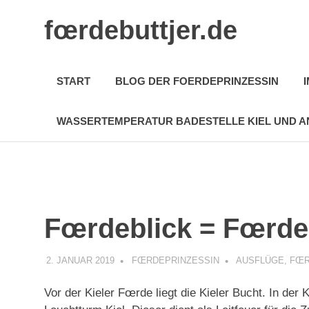
Zum
fœrdebuttjer.de
Inhalt
springen
Leben
an
START
BLOG DER FOERDEPRINZESSIN
der
Küste
WASSERTEMPERATUR BADESTELLE KIEL UND A
Fœrdeblick = Fœrde
2. JANUAR 2019
FŒRDEPRINZESSIN
AUSFLÜGE
,
FŒR
Vor der Kieler Fœrde liegt die Kieler Bucht. In der K