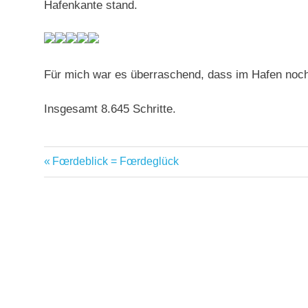
Hafenkante stand.
Für mich war es überraschend, dass im Hafen noc
Insgesamt 8.645 Schritte.
Vorheriger
Fœrdeblick = Fœrdeglück
Beitragsnavigation
Beitrag: