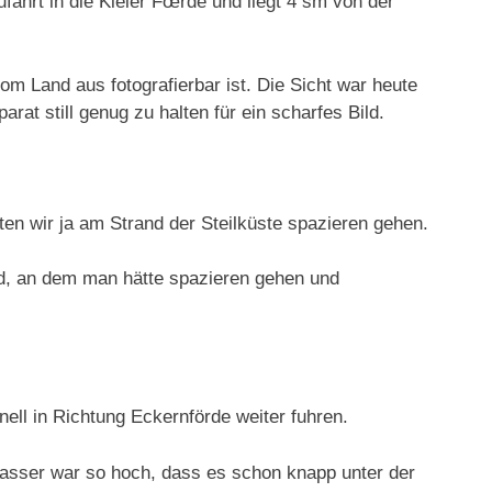
Zufahrt in die Kieler Fœrde und liegt 4 sm von der
om Land aus fotografierbar ist. Die Sicht war heute
arat still genug zu halten für ein scharfes Bild.
llten wir ja am Strand der Steilküste spazieren gehen.
d, an dem man hätte spazieren gehen und
ell in Richtung Eckernförde weiter fuhren.
asser war so hoch, dass es schon knapp unter der