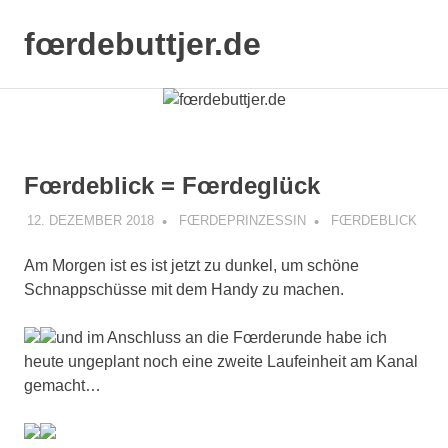
Zum
Inhalt
fœrdebuttjer.de
MENÜ
springen
Leben
an
der
Küste
Fœrdeblick = Fœrdeglück
12. DEZEMBER 2018
FŒRDEPRINZESSIN
FŒRDEBLICK
Am Morgen ist es ist jetzt zu dunkel, um schöne
Schnappschüsse mit dem Handy zu machen.
und im Anschluss an die Fœrderunde habe ich
heute ungeplant noch eine zweite Laufeinheit am Kanal
gemacht…