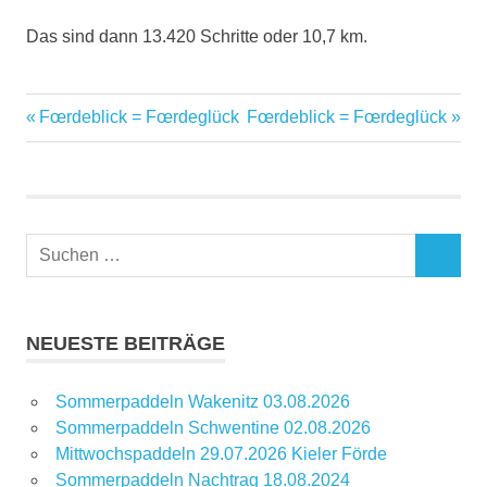
Das sind dann 13.420 Schritte oder 10,7 km.
Vorheriger
Nächster
Fœrdeblick = Fœrdeglück
Fœrdeblick = Fœrdeglück
Beitragsnavigation
Beitrag:
Beitrag:
Suchen
SUCHEN
nach:
NEUESTE BEITRÄGE
Sommerpaddeln Wakenitz 03.08.2026
Sommerpaddeln Schwentine 02.08.2026
Mittwochspaddeln 29.07.2026 Kieler Förde
Sommerpaddeln Nachtrag 18.08.2024