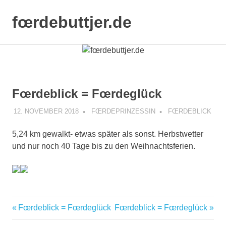
Zum
Inhalt
fœrdebuttjer.de
MENÜ
springen
Leben
an
der
Küste
Fœrdeblick = Fœrdeglück
12. NOVEMBER 2018
FŒRDEPRINZESSIN
FŒRDEBLICK
5,24 km gewalkt- etwas später als sonst. Herbstwetter
und nur noch 40 Tage bis zu den Weihnachtsferien.
Vorheriger
Nächster
Fœrdeblick = Fœrdeglück
Fœrdeblick = Fœrdeglück
Beitragsnavigation
Beitrag:
Beitrag: