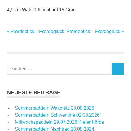
4,9 km Wald & Kanallauf 15 Grad
Vorheriger
Nächster
Fœrdeblick = Fœrdeglück
Fœrdeblick = Fœrdeglück
Beitragsnavigation
Beitrag:
Beitrag:
Suchen
SUCHEN
nach:
NEUESTE BEITRÄGE
Sommerpaddeln Wakenitz 03.08.2026
Sommerpaddeln Schwentine 02.08.2026
Mittwochspaddeln 29.07.2026 Kieler Förde
Sommerpaddeln Nachtrag 18.08.2024