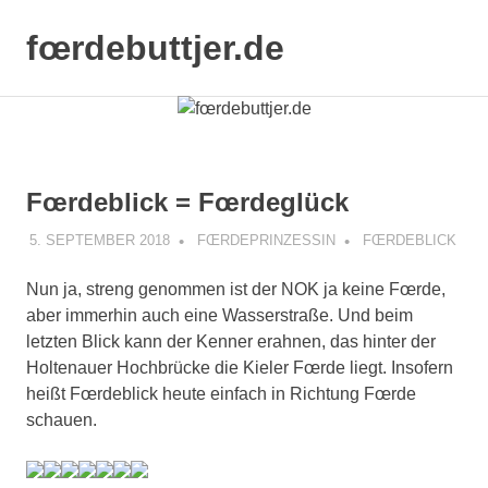
Zum
Inhalt
fœrdebuttjer.de
MENÜ
springen
Leben
an
der
Küste
Fœrdeblick = Fœrdeglück
5. SEPTEMBER 2018
FŒRDEPRINZESSIN
FŒRDEBLICK
Nun ja, streng genommen ist der NOK ja keine Fœrde,
aber immerhin auch eine Wasserstraße. Und beim
letzten Blick kann der Kenner erahnen, das hinter der
Holtenauer Hochbrücke die Kieler Fœrde liegt. Insofern
heißt Fœrdeblick heute einfach in Richtung Fœrde
schauen.