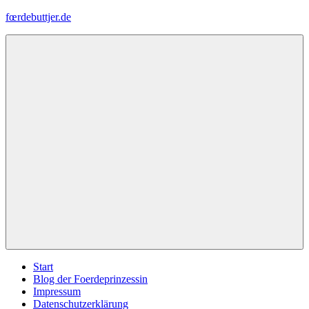
Zum
fœrdebuttjer.de
Inhalt
springen
Leben
an
der
Küste
Menü
Start
Blog der Foerdeprinzessin
Impressum
Datenschutzerklärung