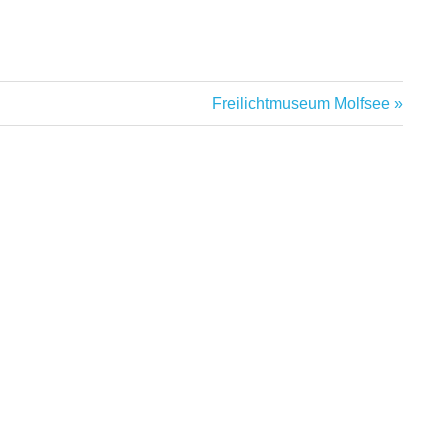
Nächster
Freilichtmuseum Molfsee
Beitrag: