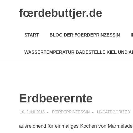
Zum
fœrdebuttjer.de
Inhalt
springen
Leben
an
START
BLOG DER FOERDEPRINZESSIN
der
Küste
WASSERTEMPERATUR BADESTELLE KIEL UND A
Erdbeerernte
16. JUNI 2018
FŒRDEPRINZESSIN
UNCATEGORIZED
ausreichend für einmaliges Kochen von Marmelade