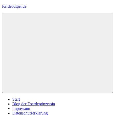
Zum
fœrdebuttjer.de
Inhalt
springen
Leben
an
der
Küste
Menü
Start
Blog der Foerdeprinzessin
Impressum
Datenschutzerklärung