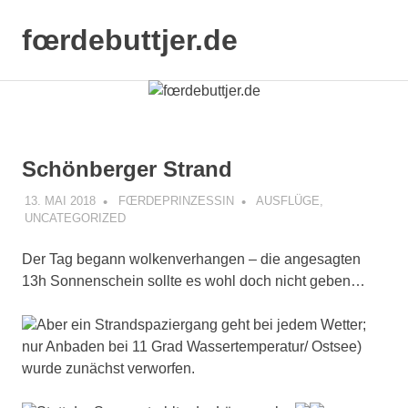
Zum
Inhalt
fœrdebuttjer.de
MENÜ
springen
Leben
an
der
Küste
Schönberger Strand
13. MAI 2018
FŒRDEPRINZESSIN
AUSFLÜGE
,
UNCATEGORIZED
Der Tag begann wolkenverhangen – die angesagten
13h Sonnenschein sollte es wohl doch nicht geben…
Aber ein Strandspaziergang geht bei jedem Wetter;
nur Anbaden bei 11 Grad Wassertemperatur/ Ostsee)
wurde zunächst verworfen.