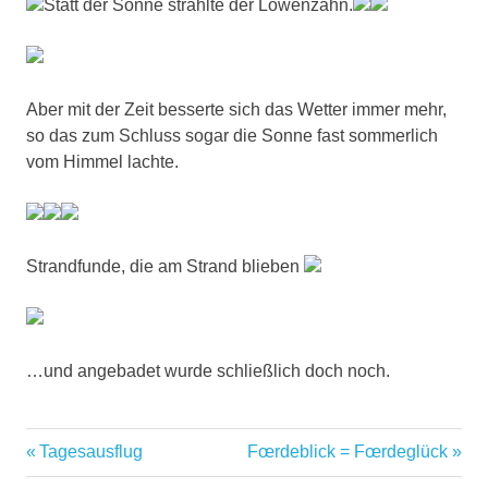
Statt der Sonne strahlte der Löwenzahn.
Aber mit der Zeit besserte sich das Wetter immer mehr,
so das zum Schluss sogar die Sonne fast sommerlich
vom Himmel lachte.
Strandfunde, die am Strand blieben
…und angebadet wurde schließlich doch noch.
Vorheriger
Nächster
Tagesausflug
Fœrdeblick = Fœrdeglück
Beitragsnavigation
Beitrag:
Beitrag: